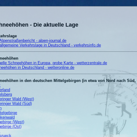
hneehöhen - Die aktuelle Lage
kehrslage
Alpenstraßenbericht - alpen-journal.de
allgemeine Verkehrslage in Deutschland - verkehrsinfo.de
neehöhen
elle Schneehöhen in Europa, grobe Karte - wetterzentrale.de
eehöhen in Deutschland - wetteronline.de
neehöhen in den deutschen Mittelgebirgen (in etwa von Nord nach Süd, 
z
erland
elsberg
ringer Wald (West)
ringer Wald (Süd)
n
telgebirge
nkenwald
ebirge (West)
ebirge (Ost)
l
srueck