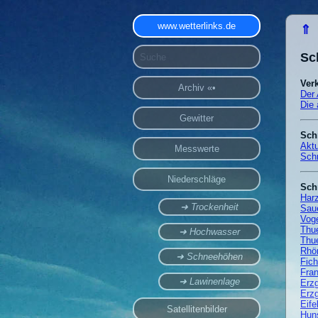
www.wetterlinks.de
⇑
Sc
Ver
Archiv «•
Der 
Die 
Gewitter
Sch
Aktu
Messwerte
Schn
Niederschläge
Sch
Har
➜ Trockenheit
Sau
Vog
Thue
➜ Hochwasser
Thue
Rhö
➜ Schneehöhen
Fich
Fra
➜ Lawinenlage
Erzg
Erzg
Eife
Satellitenbilder
Hun