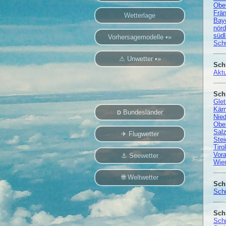
Ober
Frän
Wetterlage
Bay
nörd
süd
Vorhersagemodelle •»
Sch
⚠ Unwetter •»
Sch
Aktu
Sch
Glet
Kärn
Bundesländer
D
Nied
Ober
Salz
✈ Flugwetter
Stei
Tiro
Vora
⚓ Seewetter
Wien
🌐 Weltwetter
Sch
Schn
Sch
Sch