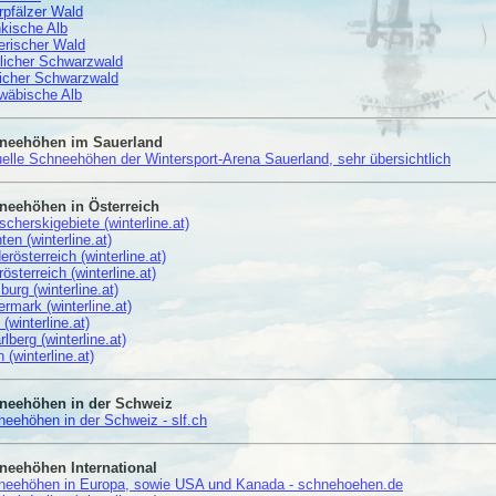
pfälzer Wald
kische Alb
erischer Wald
licher Schwarzwald
licher Schwarzwald
wäbische Alb
neehöhen im Sauerland
elle Schneehöhen der Wintersport-Arena Sauerland, sehr übersichtlich
neehöhen in Österreich
scherskigebiete (winterline.at)
ten (winterline.at)
erösterreich (winterline.at)
österreich (winterline.at)
burg (winterline.at)
ermark (winterline.at)
l (winterline.at)
rlberg (winterline.at)
 (winterline.at)
neehöhen in der Schweiz
eehöhen in der Schweiz - slf.ch
neehöhen International
neehöhen in Europa, sowie USA und Kanada - schnehoehen.de